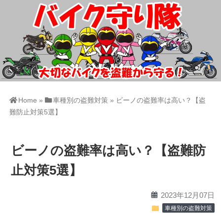
Home
»
車種別の盗難対策
»
ビーノの盗難率は高い？【盗
難防止対策5選】
ビーノの盗難率は高い？【盗難防
止対策5選】
calendar
2023年12月07日
folder
車種別の盗難対策