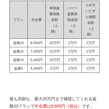
カギ穴
車両盗
パーツ
いたず
難保険
盗難保
ら補償
プラン
年会費
金額
険金額
金額
（上
（上
（上
限）
限）
限）
盗難20
8,600円
20万円
2万円
2万円
盗難15
7,000円
15万円
2万円
2万円
盗難10
5,400円
10万円
2万円
2万円
盗難5
4,400円
5万円
2万円
2万円
最も高額な、最大20万円まで補償してくれる盗
難20プランで
年会費は8,600円（税込）
です。