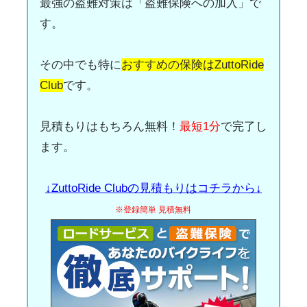
最強の盗難対策は「盗難保険への加入」で
す。
その中でも特に
おすすめの保険はZuttoRide
Club
です。
見積もりはもちろん無料！
最短1分
で完了し
ます。
↓ZuttoRide Clubの見積もりはコチラから↓
※登録簡単 見積無料