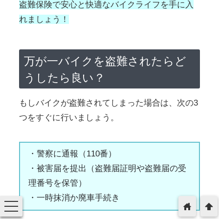
盗難保険で安心と快適なバイクライフを手に入
れましょう！
万が一バイクを盗難されたらど
うしたら良い？
もしバイクが盗難されてしまった場合は、次の3
つをすぐに行いましょう。
・警察に通報（110番）
・被害届を提出（盗難届証明や盗難届の受
理番号を保管）
・一時抹消か廃車手続き
toggle
home
arrowup
navigation