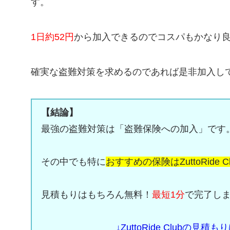
す。
1日約52
円
から加入できるのでコスパもかなり
確実な盗難対策を求めるのであれば是非加入し
【結論】
最強の盗難対策は「盗難保険への加入」です
その中でも特に
おすすめの保険はZuttoRide Cl
見積もりはもちろん無料！
最短1分
で完了し
↓ZuttoRide Clubの見