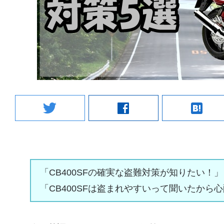
twitter
facebook
hatenabookmark
「CB400SFの確実な盗難対策が知りたい！」
「CB400SFは盗まれやすいって聞いたから