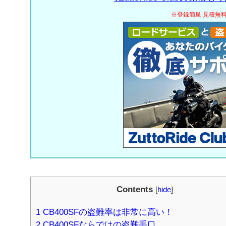
※登録簡単 見積無
Contents
[
hide
]
1
CB400SFの盗難率は非常に高い！
2
CB400SFならではの盗難手口