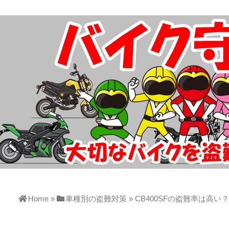
Home
»
車種別の盗難対策
»
CB400SFの盗難率は高い