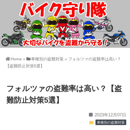
Home
»
車種別の盗難対策
»
フォルツァの盗難率は高い？
【盗難防止対策5選】
フォルツァの盗難率は高い？【盗
難防止対策5選】
calendar
2023年12月07日
folder
車種別の盗難対策