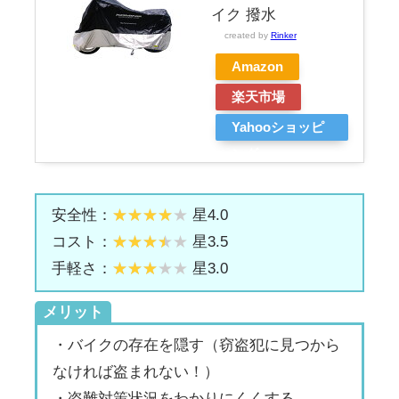
イク 撥水
created by
Rinker
Amazon
楽天市場
Yahooショッピ
ング
安全性：
星4.0
コスト：
星3.5
手軽さ：
星3.0
メリット
・バイクの存在を隠す（窃盗犯に見つから
なければ盗まれない！）
・盗難対策状況をわかりにくくする