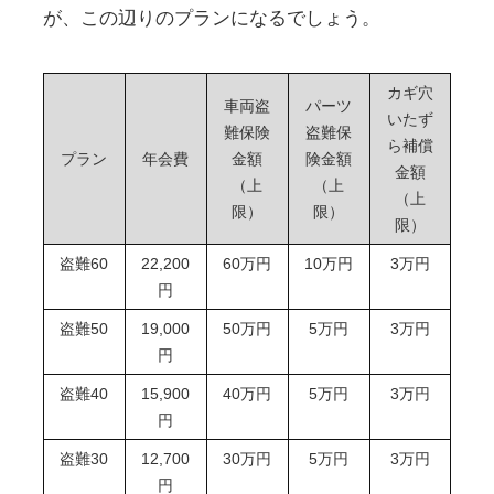
が、この辺りのプランになるでしょう。
カギ穴
車両盗
パーツ
いたず
難保険
盗難保
ら補償
プラン
年会費
金額
険金額
金額
（上
（上
（上
限）
限）
限）
盗難60
22,200
60万円
10万円
3万円
円
盗難50
19,000
50万円
5万円
3万円
円
盗難40
15,900
40万円
5万円
3万円
円
盗難30
12,700
30万円
5万円
3万円
円