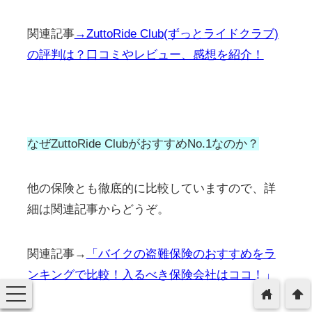
関連記事
→ZuttoRide Club(ずっとライドクラブ)
の評判は？口コミやレビュー、感想を紹介！
なぜZuttoRide ClubがおすすめNo.1なのか？
他の保険とも徹底的に比較していますので、詳
細は関連記事からどうぞ。
関連記事→
「バイクの盗難保険のおすすめをラ
ンキングで比較！入るべき保険会社はココ！」
toggle
home
arrowup
navigation